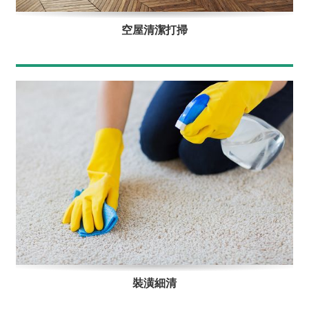
空屋清潔打掃
裝潢細清